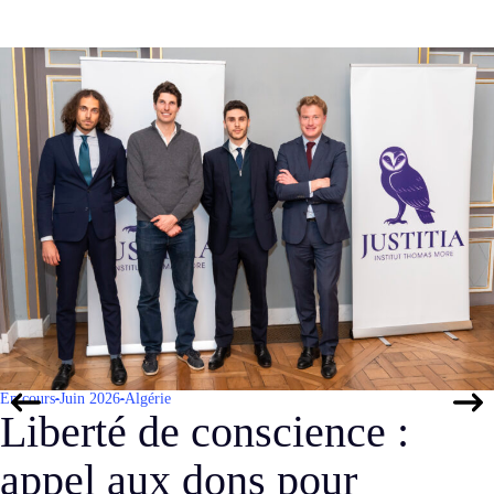
En cours
Janvier 2026
France
nce :
La défense pénal
ur